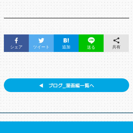
シェア
ツイート
追加
共有
送る
◀︎ ブログ_漫画編一覧へ