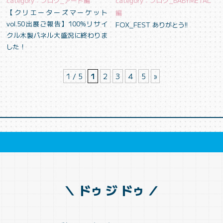
category：ブログ_アート編
category：ブログ_BABYMETAL
【クリエーターズマーケット
編
vol.50出展ご報告】100%リサイ
FOX_FEST ありがとう!!
クル木製パネル大盛況に終わりま
した！
1 / 5
1
2
3
4
5
»
＼ ドゥ ジ ドゥ ／