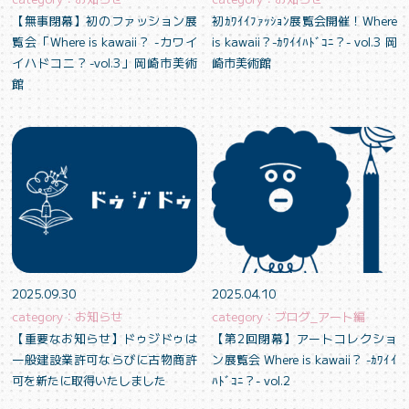
【無事閉幕】初のファッション展
初ｶﾜｲｲﾌｧｯｼｮﾝ展覧会開催！Where
覧会「Where is kawaii？ -カワイ
is kawaii？-ｶﾜｲｲﾊﾄﾞｺﾆ？- vol.3 岡
イハドコニ？-vol.3」岡崎市美術
崎市美術館
館
2025.09.30
2025.04.10
category：お知らせ
category：ブログ_アート編
【重要なお知らせ】ドゥジドゥは
【第2回閉幕】アートコレクショ
一般建設業許可ならびに古物商許
ン展覧会 Where is kawaii？ -ｶﾜｲｲ
可を新たに取得いたしました
ﾊﾄﾞｺﾆ？- vol.2