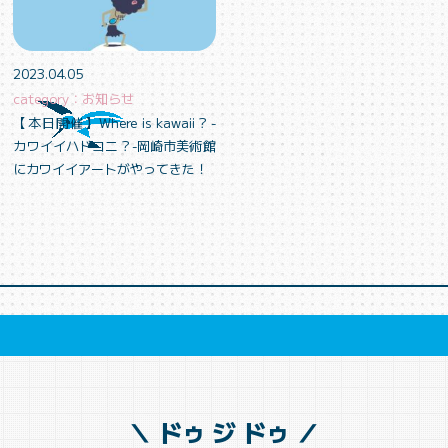
2023.04.05
category：お知らせ
【本日開催】Where is kawaii？-
カワイイハドコニ？-岡崎市美術館
にカワイイアートがやってきた！
＼ ドゥ ジ ドゥ ／