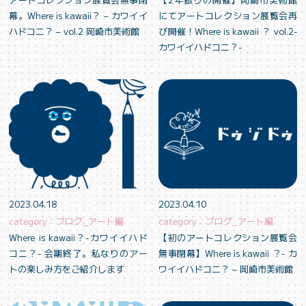
幕。Where is kawaii？ – カワイイ
にてアートコレクション展覧会再
ハドコニ？ – vol.2 岡崎市美術館
び開催！Where is kawaii ？ vol.2-
カワイイハドコニ？-
2023.04.18
2023.04.10
category：ブログ_アート編
category：ブログ_アート編
Where is kawaii？-カワイイハド
【初のアートコレクション展覧会
コニ？- 会期終了。私なりのアー
無事閉幕】Where is kawaii ？- カ
トの楽しみ方をご紹介します
ワイイハドコニ？ – 岡崎市美術館