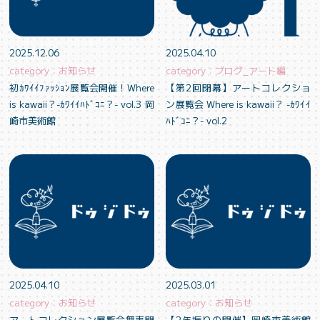
2025.12.06
2025.04.10
category：お知らせ
category：ブログ_アート編
初ｶﾜｲｲﾌｧｯｼｮﾝ展覧会開催！Where
【第2回閉幕】アートコレクショ
is kawaii？-ｶﾜｲｲﾊﾄﾞｺﾆ？- vol.3 岡
ン展覧会 Where is kawaii？ -ｶﾜｲｲ
崎市美術館
ﾊﾄﾞｺﾆ？- vol.2
2025.04.10
2025.03.01
category：お知らせ
category：お知らせ
アートコレクション展覧会無事閉
【2年振りの開催】岡崎市美術館