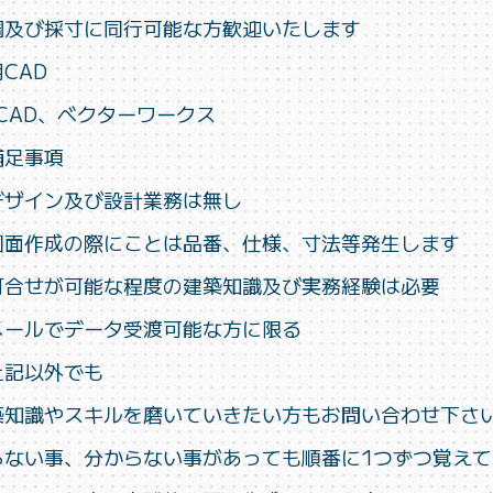
調及び採寸に同行可能な方歓迎いたします
CAD
-CAD、ベクターワークス
補足事項
デザイン及び設計業務は無し
図面作成の際にことは品番、仕様、寸法等発生します
打合せが可能な程度の建築知識及び実務経験は必要
メールでデータ受渡可能な方に限る
上記以外でも
築知識やスキルを磨いていきたい方もお問い合わせ下さ
らない事、
分からない事があっても順番に1つずつ覚え