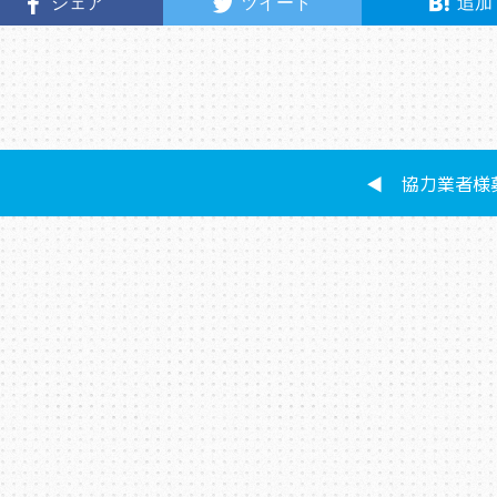
シェア
ツイート
追加
◀︎ 協力業者