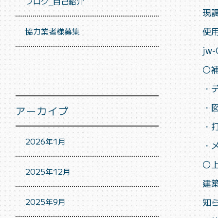
ブログ_自己紹介
現
使用
協力業者様募集
jw
〇
・
・
アーカイブ
・
2026年1月
・
〇
2025年12月
建
2025年9月
知