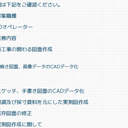
細は下記をご確認ください。
募集職種
ADオペレーター
業務内容
築工事の関わる図面作成
焼き図面、画像データのCADデータ化
スケッチ、手書き図面のCADデータ化
現調及び採寸資料を元にした実測図作成
既存図面の修正
実測図作成に関して